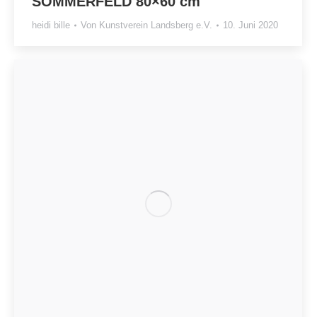
SOMMERFELD 80×60 cm
heidi bille
Von
Kunstverein Landsberg e.V.
10. Juni 2020