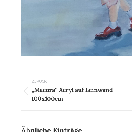
Kommentarnavigation
ZURÜCK
„Macura“ Acryl auf Leinwand
Vorheriger
100x100cm
Beitrag:
Ähnliche Einträge