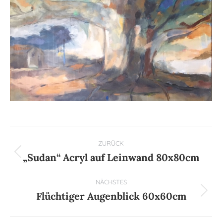
Kommentarnavigation
ZURÜCK
„Sudan“ Acryl auf Leinwand 80x80cm
Vorheriger
Beitrag:
NÄCHSTES
Flüchtiger Augenblick 60x60cm
Nächster
Beitrag: