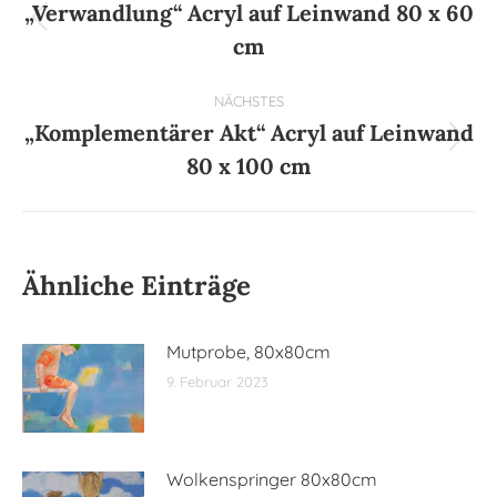
„Verwandlung“ Acryl auf Leinwand 80 x 60
Vorheriger
cm
Beitrag:
NÄCHSTES
„Komplementärer Akt“ Acryl auf Leinwand
Nächster
80 x 100 cm
Beitrag:
Ähnliche Einträge
Mutprobe, 80x80cm
9. Februar 2023
Wolkenspringer 80x80cm