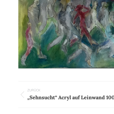
Kommentarnavigation
ZURÜCK
„Sehnsucht“ Acryl auf Leinwand 10
Vorheriger
Beitrag: