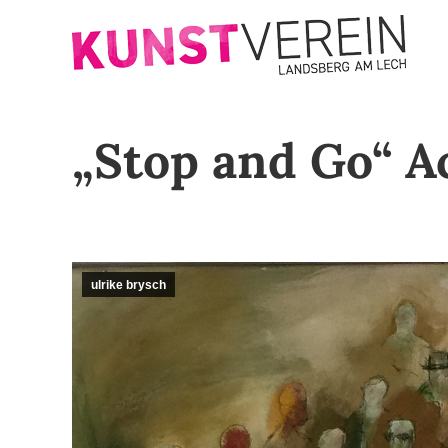
„Stop and Go“ A
ulrike brysch