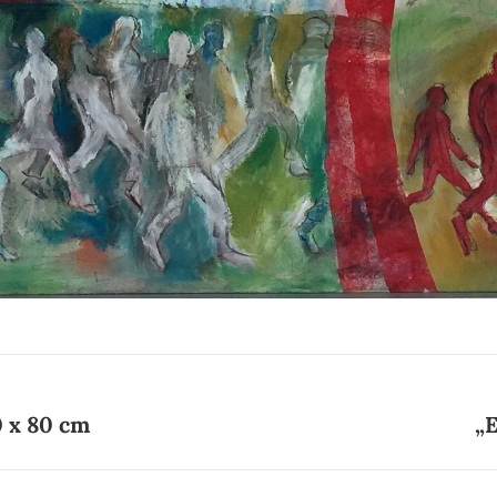
0 x 80 cm
„E
Nächster
Beitrag: