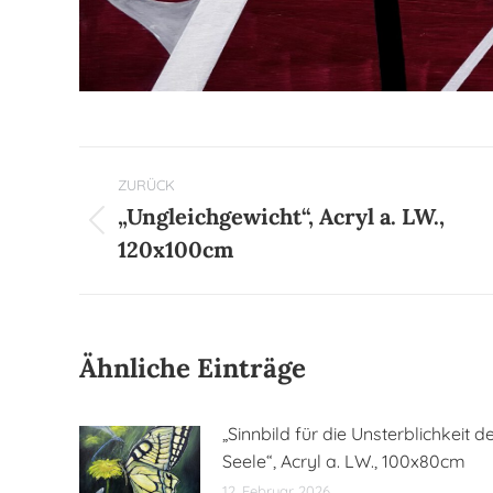
Kommentarnavigation
ZURÜCK
„Ungleichgewicht“, Acryl a. LW.,
Vorheriger
120x100cm
Beitrag:
Ähnliche Einträge
„Sinnbild für die Unsterblichkeit d
Seele“, Acryl a. LW., 100x80cm
12. Februar 2026