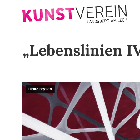
„Lebenslinien IV
ulrike brysch