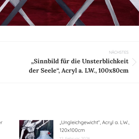
NÄCHSTES
„Sinnbild für die Unsterblichkeit
Nächster
der Seele“, Acryl a. LW., 100x80cm
Beitrag:
er
„Ungleichgewicht“, Acryl a. LW.,
120x100cm
12. Februar 2026