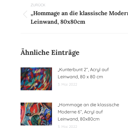
Kommentarnavigation
ZURÜCK
„Hommage an die klassische Moderne
Vorheriger
Leinwand, 80x80cm
Beitrag:
Ähnliche Einträge
„Kunterbunt 2“, Acryl auf
Leinwand, 80 x 80 cm
3. Mai 2022
„Hommage an die klassische
Moderne 6“, Acryl auf
Leinwand, 80x80cm
3. Mai 2022