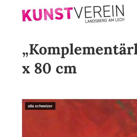
„Komplementärko
x 80 cm
ulla schweizer