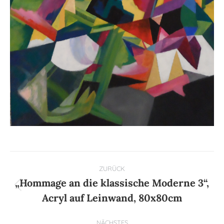
Kommentarnavigation
ZURÜCK
„Hommage an die klassische Moderne 3“,
Vorheriger
Acryl auf Leinwand, 80x80cm
Beitrag:
NÄCHSTES