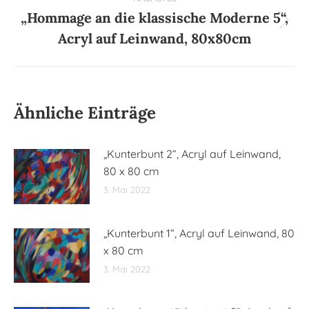
„Hommage an die klassische Moderne 5“,
Nächster
Acryl auf Leinwand, 80x80cm
Beitrag:
Ähnliche Einträge
„Kunterbunt 2“, Acryl auf Leinwand,
80 x 80 cm
3. Mai 2022
„Kunterbunt 1“, Acryl auf Leinwand, 80
x 80 cm
3. Mai 2022