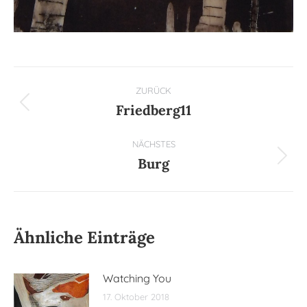
Kommentarnavigation
ZURÜCK
Friedberg11
Vorheriger
Beitrag:
NÄCHSTES
Burg
Nächster
Beitrag:
Ähnliche Einträge
Watching You
17. Oktober 2018