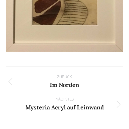
Kommentarnavigation
ZURÜCK
Im Norden
Vorheriger
Beitrag:
NÄCHSTES
Mysteria Acryl auf Leinwand
Nächster
Beitrag: