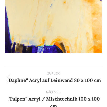
Kommentarnavigation
ZURÜCK
„Daphne“ Acryl auf Leinwand 80 x 100 cm
Vorheriger
Beitrag:
NÄCHSTES
„Tulpen“ Acryl / Mischtechnik 100 x 100
Nächster
cm