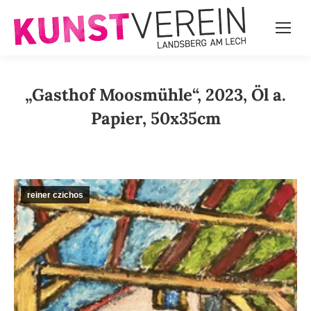
„Gasthof Moosmühle“, 2023, Öl a.
Papier, 50x35cm
reiner czichos