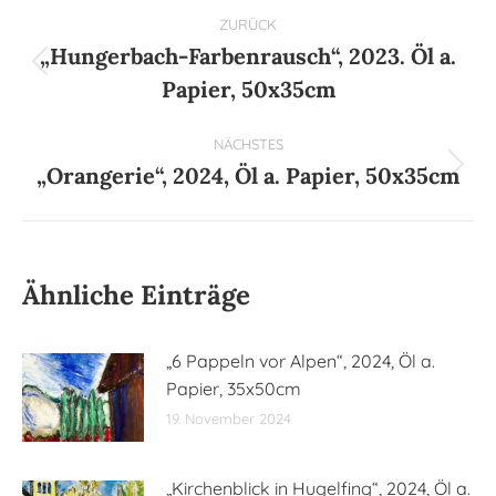
Kommentarnavigation
ZURÜCK
„Hungerbach-Farbenrausch“, 2023. Öl a.
Vorheriger
Papier, 50x35cm
Beitrag:
NÄCHSTES
„Orangerie“, 2024, Öl a. Papier, 50x35cm
Nächster
Beitrag:
Ähnliche Einträge
„6 Pappeln vor Alpen“, 2024, Öl a.
Papier, 35x50cm
19. November 2024
„Kirchenblick in Hugelfing“, 2024, Öl a.