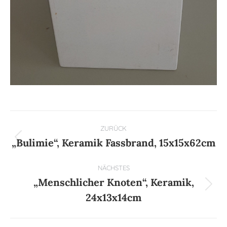
Kommentarnavigation
ZURÜCK
„Bulimie“, Keramik Fassbrand, 15x15x62cm
Vorheriger
Beitrag:
NÄCHSTES
„Menschlicher Knoten“, Keramik,
Nächster
24x13x14cm
Beitrag: