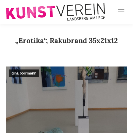
„Erotika“, Rakubrand 35x21x12
gina borrmann